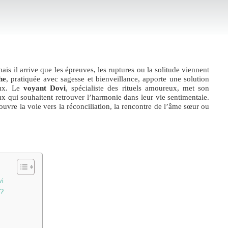
ais il arrive que les épreuves, les ruptures ou la solitude viennent
he
, pratiquée avec sagesse et bienveillance, apporte une solution
eux. Le
voyant Dovi
, spécialiste des rituels amoureux, met son
eux qui souhaitent retrouver l’harmonie dans leur vie sentimentale.
l ouvre la voie vers la réconciliation, la rencontre de l’âme sœur ou
vi
 ?