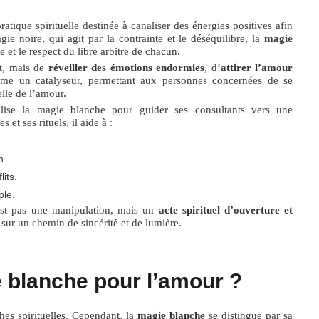
atique spirituelle destinée à canaliser des énergies positives afin
ie noire, qui agit par la contrainte et le déséquilibre, la
magie
 et le respect du libre arbitre de chacun.
nt, mais de
réveiller des émotions endormies
, d’
attirer l’amour
mme un catalyseur, permettant aux personnes concernées de se
elle de l’amour.
tilise la magie blanche pour guider ses consultants vers une
 et ses rituels, il aide à :
n.
its.
ple.
est pas une manipulation, mais un
acte spirituel d’ouverture et
 sur un chemin de sincérité et de lumière.
e blanche pour l’amour ?
hes spirituelles. Cependant, la
magie blanche
se distingue par sa