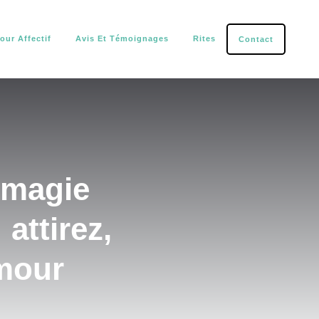
our Affectif
Avis Et Témoignages
Rites
Contact
tection.
 magie
attirez,
amour