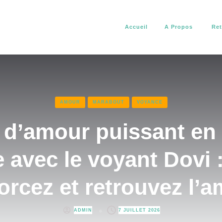
Accueil
A Propos
Ret
africain. Il vous aide à résoudre tous vos problèmes d’amour, de pro
about africain
AMOUR
MARABOUT
VOYANCE
l d’amour puissant en
 avec le voyant Dovi : 
orcez et retrouvez l’
ADMIN
7 JUILLET 2026