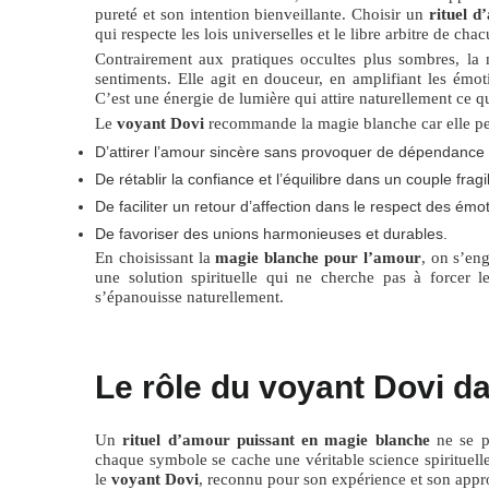
pureté et son intention bienveillante. Choisir un
rituel d
qui respecte les lois universelles et le libre arbitre de chac
Contrairement aux pratiques occultes plus sombres, la
sentiments. Elle agit en douceur, en amplifiant les émot
C’est une énergie de lumière qui attire naturellement ce 
Le
voyant Dovi
recommande la magie blanche car elle pe
D’attirer l’amour sincère sans provoquer de dépendance a
De rétablir la confiance et l’équilibre dans un couple fragil
De faciliter un retour d’affection dans le respect des ém
De favoriser des unions harmonieuses et durables.
En choisissant la
magie blanche pour l’amour
, on s’en
une solution spirituelle qui ne cherche pas à forcer l
s’épanouisse naturellement.
Le rôle du voyant Dovi d
Un
rituel d’amour puissant en magie blanche
ne se pr
chaque symbole se cache une véritable science spirituelle.
le
voyant Dovi
, reconnu pour son expérience et son appr