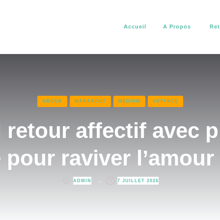
Accueil
A Propos
Ret
africain. Il vous aide à résoudre tous vos problèmes d’amour, de pro
about africain
AMOUR
MARABOUT
MEDIUM
VOYANCE
 retour affectif avec 
 pour raviver l’amour
ADMIN
7 JUILLET 2026