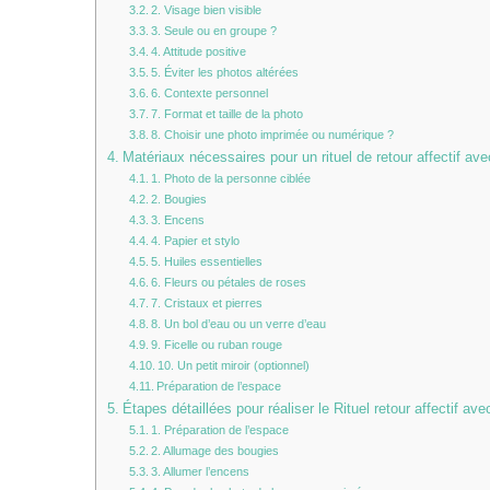
2. Visage bien visible
3. Seule ou en groupe ?
4. Attitude positive
5. Éviter les photos altérées
6. Contexte personnel
7. Format et taille de la photo
8. Choisir une photo imprimée ou numérique ?
Matériaux nécessaires pour un rituel de retour affectif av
1. Photo de la personne ciblée
2. Bougies
3. Encens
4. Papier et stylo
5. Huiles essentielles
6. Fleurs ou pétales de roses
7. Cristaux et pierres
8. Un bol d’eau ou un verre d’eau
9. Ficelle ou ruban rouge
10. Un petit miroir (optionnel)
Préparation de l’espace
Étapes détaillées pour réaliser le Rituel retour affectif ave
1. Préparation de l’espace
2. Allumage des bougies
3. Allumer l’encens