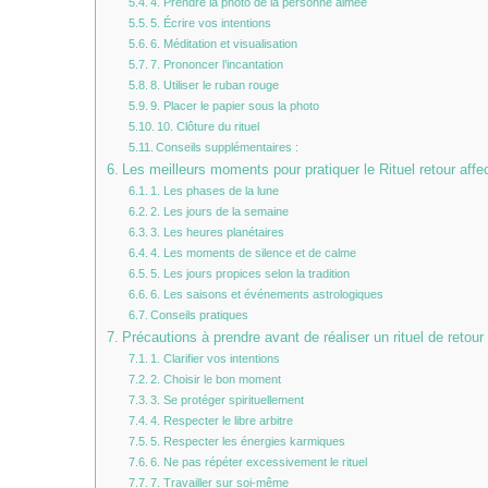
4. Prendre la photo de la personne aimée
5. Écrire vos intentions
6. Méditation et visualisation
7. Prononcer l’incantation
8. Utiliser le ruban rouge
9. Placer le papier sous la photo
10. Clôture du rituel
Conseils supplémentaires :
Les meilleurs moments pour pratiquer le Rituel retour affe
1. Les phases de la lune
2. Les jours de la semaine
3. Les heures planétaires
4. Les moments de silence et de calme
5. Les jours propices selon la tradition
6. Les saisons et événements astrologiques
Conseils pratiques
Précautions à prendre avant de réaliser un rituel de retour 
1. Clarifier vos intentions
2. Choisir le bon moment
3. Se protéger spirituellement
4. Respecter le libre arbitre
5. Respecter les énergies karmiques
6. Ne pas répéter excessivement le rituel
7. Travailler sur soi-même