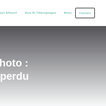
our Affectif
Avis Et Témoignages
Rites
Contact
tection.
photo :
 perdu