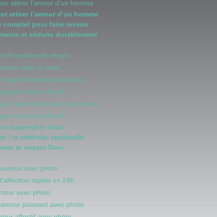
pour attirer l’amour d’un homme
our attirer l’amour d’un homme
e complet pour faire revenir
iments et séduire durablement
fectif combien de temps
d'amour avec le nom
 de rapprochement amoureux
magique retour affectif
 pour rapprocher deux personnes
rapprochement affectif
our rapprocher deux
s : la méthode spirituelle
 avec le voyant Dovi
moureux avec photo
d'affection rapide en 24h
amour avec photo
d amour puissant avec photo
retour affectif avec photo