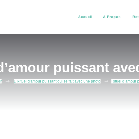
Accueil
A Propos
Ret
africain. Il vous aide à résoudre tous vos problèmes d’amour, de pro
about africain
 d’amour puissant ave
r
1 Rituel d'amour puissant qui se fait avec une photo
Rituel d’amour 