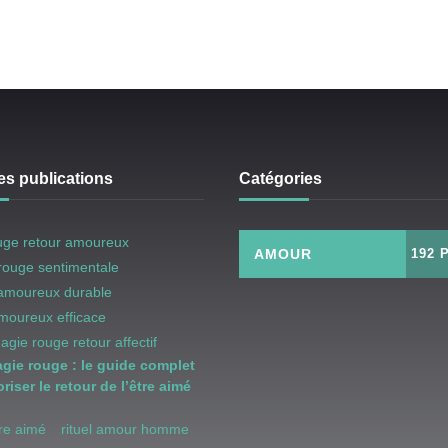
es publications
Catégories
uge retour amoureux
AMOUR
192 
rouge sentimentale
 amoureux durable
amoureux efficace
magie rouge retour affectif
agie rouge : le guide complet
riser le retour de l’être aimé
être aimé
rituel amour homme