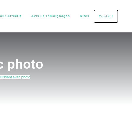
our Affectif
Avis Et Témoignages
Rites
Contact
tection.
c photo
puissant avec photo