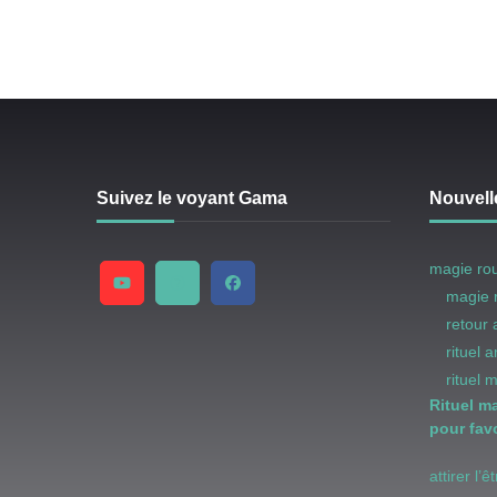
Suivez le voyant Gama
Nouvell
magie ro
magie 
retour
rituel 
rituel 
Rituel m
pour favo
attirer l’