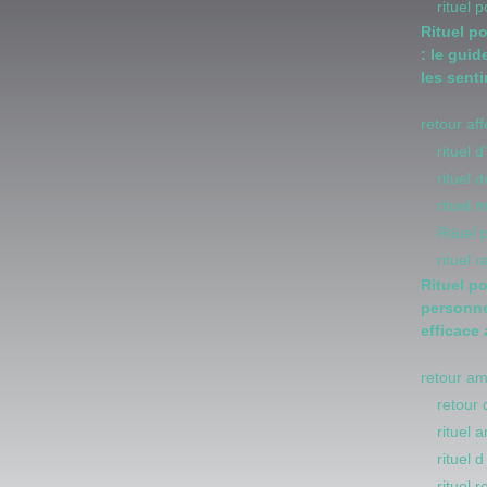
rituel 
Rituel p
: le guid
les sent
retour af
rituel 
rituel
rituel 
Rituel
rituel 
Rituel p
personne
efficace
retour a
retour 
rituel 
rituel 
rituel 