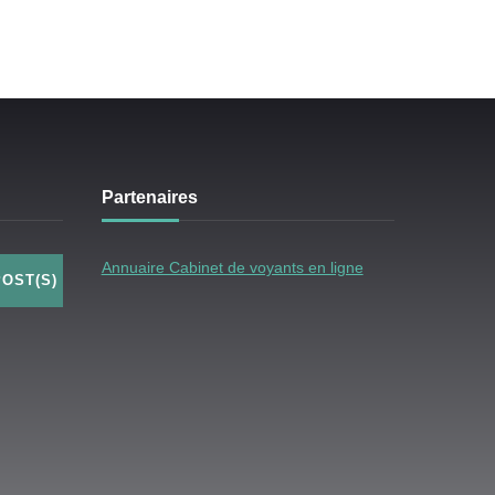
Partenaires
Annuaire Cabinet de voyants en ligne
POST(S)