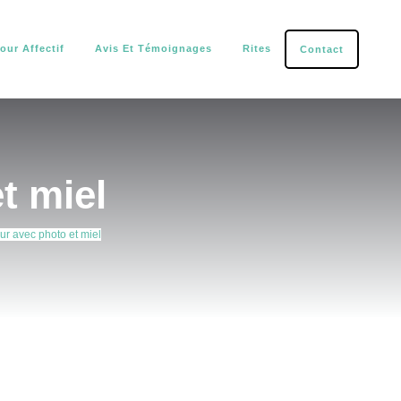
our Affectif
Avis Et Témoignages
Rites
Contact
tection.
t miel
our avec photo et miel