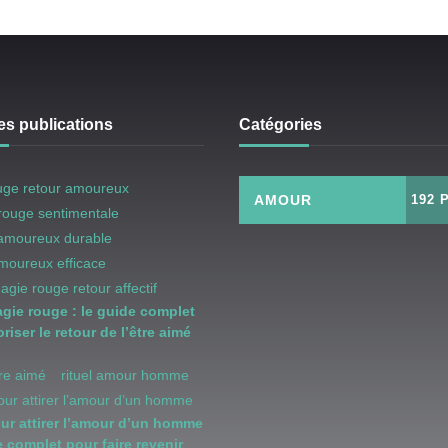
es publications
Catégories
uge retour amoureux
AMOUR
192 
rouge sentimentale
 amoureux durable
amoureux efficace
magie rouge retour affectif
agie rouge : le guide complet
riser le retour de l’être aimé
être aimé
rituel amour homme
pour attirer l’amour d’un homme
our attirer l’amour d’un homme
e complet pour faire revenir