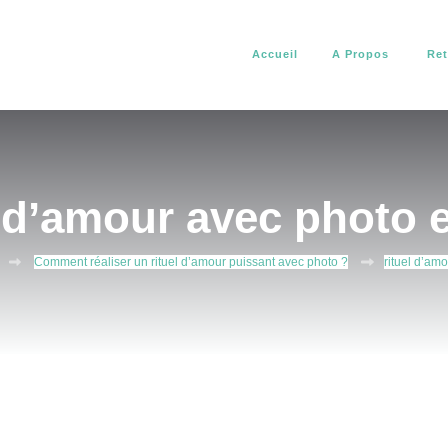
Accueil
A Propos
Ret
africain. Il vous aide à résoudre tous vos problèmes d’amour, de pro
about africain
l d’amour avec photo e
Comment réaliser un rituel d’amour puissant avec photo ?
rituel d’am