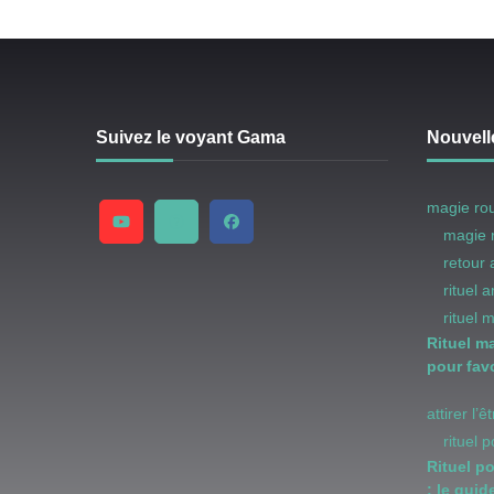
Suivez le voyant Gama
Nouvell
magie ro
magie 
retour
rituel 
rituel 
Rituel m
pour favo
attirer l’
rituel 
Rituel p
: le guid