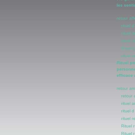
les sent
retour af
rituel 
rituel
rituel 
Rituel
rituel 
Rituel p
personne
efficace
retour a
retour 
rituel 
rituel 
rituel 
Rituel 
Rituel