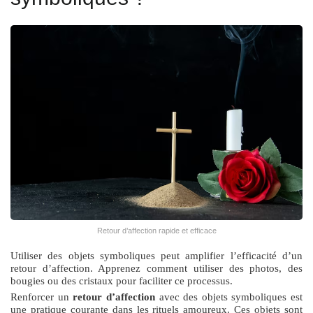
Retour d’affection rapide et efficace
Utiliser des objets symboliques peut amplifier l’efficacité d’un
retour d’affection. Apprenez comment utiliser des photos, des
bougies ou des cristaux pour faciliter ce processus.
Renforcer un
retour d’affection
avec des objets symboliques est
une pratique courante dans les rituels amoureux. Ces objets sont