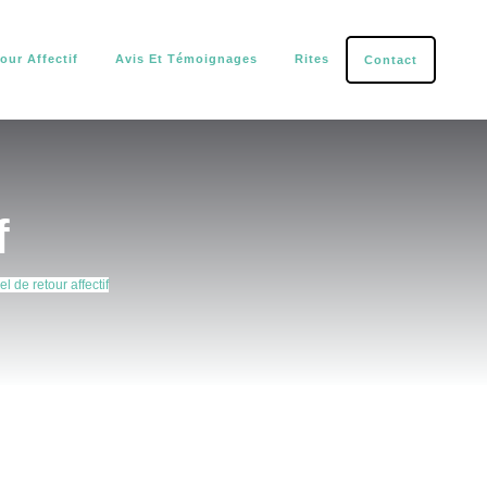
our Affectif
Avis Et Témoignages
Rites
Contact
tection.
f
uel de retour affectif