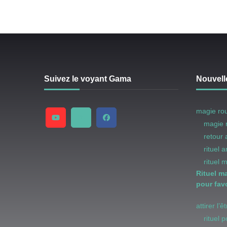
Suivez le voyant Gama
Nouvell
magie ro
magie 
retour
rituel 
rituel 
Rituel m
pour favo
attirer l’
rituel 