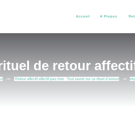
Accueil
A Propos
Ret
africain. Il vous aide à résoudre tous vos problèmes d’amour, de pro
about africain
rituel de retour affecti
ur
Retour affectif affectif pas cher : Tout savoir sur ce rituel d’amour
rit