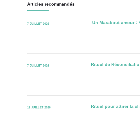
Articles recommandés
Un Marabout amour : 
7 JUILLET 2026
Rituel de Réconciliat
7 JUILLET 2026
Rituel pour attirer la 
12 JUILLET 2026