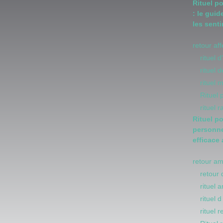
Rituel p
: le guid
les sent
retour af
rituel 
rituel
rituel 
Rituel
rituel 
Rituel p
personne
efficace
retour a
retour 
rituel 
rituel 
rituel 