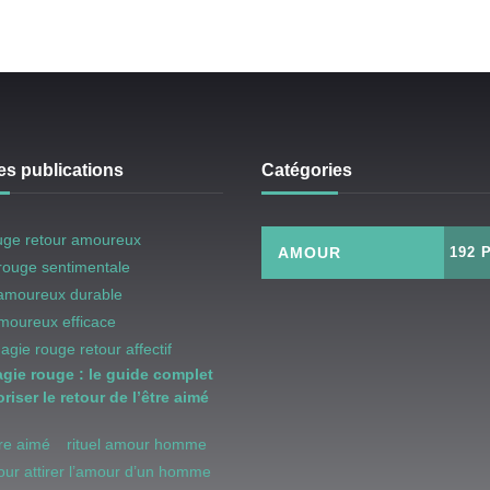
es publications
Catégories
uge retour amoureux
AMOUR
192 
rouge sentimentale
 amoureux durable
amoureux efficace
magie rouge retour affectif
agie rouge : le guide complet
riser le retour de l’être aimé
être aimé
rituel amour homme
pour attirer l’amour d’un homme