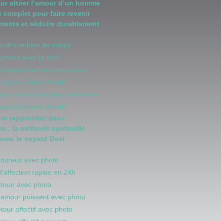
our attirer l’amour d’un homme
e complet pour faire revenir
iments et séduire durablement
fectif combien de temps
d'amour avec le nom
 de rapprochement amoureux
magique retour affectif
 pour rapprocher deux personnes
rapprochement affectif
our rapprocher deux
s : la méthode spirituelle
 avec le voyant Dovi
moureux avec photo
d'affection rapide en 24h
amour avec photo
d amour puissant avec photo
retour affectif avec photo