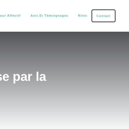
our Affectif
Avis Et Témoignages
Rites
Contact
tection.
 par la