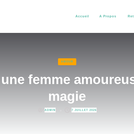
Accueil
A Propos
Ret
africain. Il vous aide à résoudre tous vos problèmes d’amour, de pro
about africain
AMOUR
 une femme amoureuse
magie
ADMIN
7 JUILLET 2026