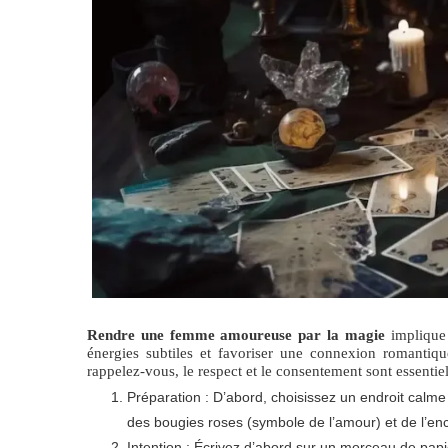
Rendre une femme amoureuse par la magie
implique 
énergies subtiles et favoriser une connexion romantiq
rappelez-vous, le respect et le consentement sont essentiel
Préparation : D’abord, choisissez un endroit calm
des bougies roses (symbole de l’amour) et de l’ence
Intention : Écrivez d’abord sur un morceau de papier