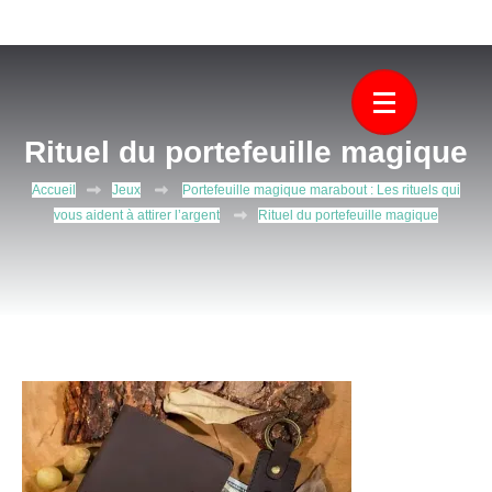
Aller
Découvrez Gama Jano, le plus puissant voyant medium marabout
Le plus puissant voyant medium
au
africain. Il vous aide à résoudre tous vos problèmes d’amour, de
contenu
marabout africain
protection.
(Pressez
Entrée)
Rituel du portefeuille magique
Accueil
Jeux
Portefeuille magique marabout : Les rituels qui
vous aident à attirer l’argent
Rituel du portefeuille magique