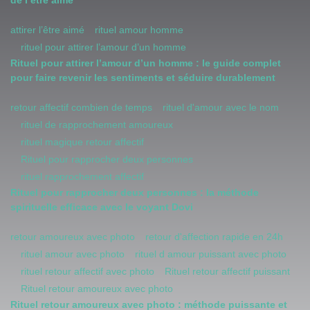
de l’être aimé
attirer l’être aimé
rituel amour homme
rituel pour attirer l’amour d’un homme
Rituel pour attirer l’amour d’un homme : le guide complet
pour faire revenir les sentiments et séduire durablement
retour affectif combien de temps
rituel d'amour avec le nom
rituel de rapprochement amoureux
rituel magique retour affectif
Rituel pour rapprocher deux personnes
rituel rapprochement affectif
Rituel pour rapprocher deux personnes : la méthode
spirituelle efficace avec le voyant Dovi
retour amoureux avec photo
retour d'affection rapide en 24h
rituel amour avec photo
rituel d amour puissant avec photo
rituel retour affectif avec photo
Rituel retour affectif puissant
Rituel retour amoureux avec photo
Rituel retour amoureux avec photo : méthode puissante et