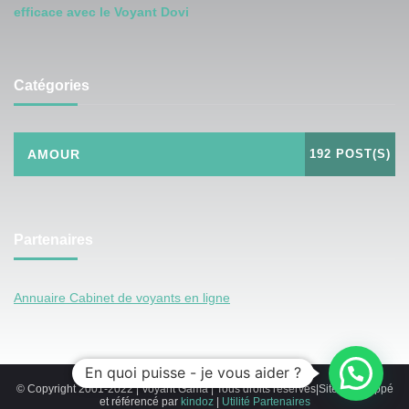
efficace avec le Voyant Dovi
Catégories
AMOUR
192 POST(S)
Partenaires
Annuaire Cabinet de voyants en ligne
En quoi puisse - je vous aider ?
© Copyright 2001-2022 | Voyant Gama | Tous droits réservés|Site développé
et référencé par
kindoz
|
Utilité
Partenaires