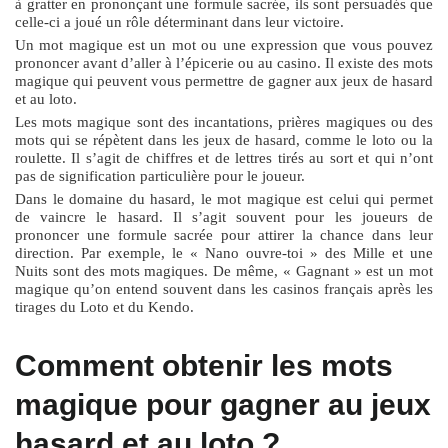
à gratter en prononçant une formule sacrée, ils sont persuadés que
celle-ci a joué un rôle déterminant dans leur victoire.
Un mot magique est un mot ou une expression que vous pouvez
prononcer avant d’aller à l’épicerie ou au casino. Il existe des mots
magique qui peuvent vous permettre de gagner aux jeux de hasard
et au loto.
Les mots magique sont des incantations, prières magiques ou des
mots qui se répètent dans les jeux de hasard, comme le loto ou la
roulette. Il s’agit de chiffres et de lettres tirés au sort et qui n’ont
pas de signification particulière pour le joueur.
Dans le domaine du hasard, le mot magique est celui qui permet
de vaincre le hasard. Il s’agit souvent pour les joueurs de
prononcer une formule sacrée pour attirer la chance dans leur
direction. Par exemple, le « Nano ouvre-toi » des Mille et une
Nuits sont des mots magiques. De même, « Gagnant » est un mot
magique qu’on entend souvent dans les casinos français après les
tirages du Loto et du Kendo.
Comment obtenir les mots
magique pour gagner au jeux
hasard et au loto ?