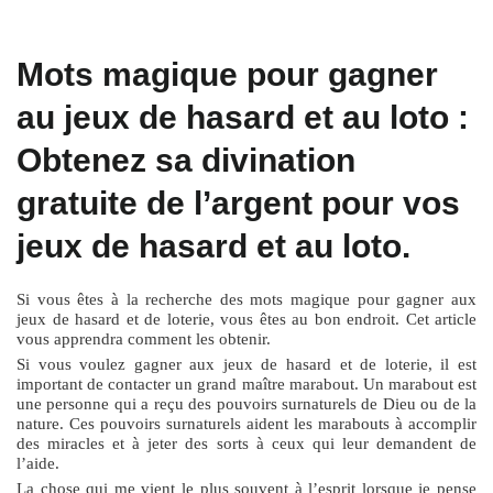
Mots magique pour gagner
au jeux de hasard et au loto :
Obtenez sa divination
gratuite de l’argent pour vos
jeux de hasard et au loto.
Si vous êtes à la recherche des mots magique pour gagner aux
jeux de hasard et de loterie, vous êtes au bon endroit. Cet article
vous apprendra comment les obtenir.
Si vous voulez gagner aux jeux de hasard et de loterie, il est
important de contacter un grand maître marabout. Un marabout est
une personne qui a reçu des pouvoirs surnaturels de Dieu ou de la
nature. Ces pouvoirs surnaturels aident les marabouts à accomplir
des miracles et à jeter des sorts à ceux qui leur demandent de
l’aide.
La chose qui me vient le plus souvent à l’esprit lorsque je pense