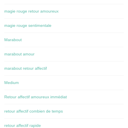
magie rouge retour amoureux
magie rouge sentimentale
Marabout
marabout amour
marabout retour affectif
Medium
Retour affectif amoureux immédiat
retour affectif combien de temps
retour affectif rapide