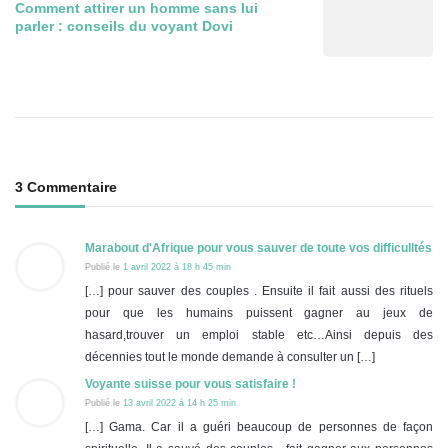
Comment attirer un homme sans lui
parler : conseils du voyant Dovi
3 Commentaire
Marabout d'Afrique pour vous sauver de toute vos difficulltés
Publié le
1 avril 2022 à 18 h 45 min
[…] pour sauver des couples . Ensuite il fait aussi des rituels
pour que les humains puissent gagner au jeux de
hasard,trouver un emploi stable etc…Ainsi depuis des
décennies tout le monde demande à consulter un […]
Voyante suisse pour vous satisfaire !
Publié le
13 avril 2022 à 14 h 25 min
[…] Gama. Car il a guéri beaucoup de personnes de façon