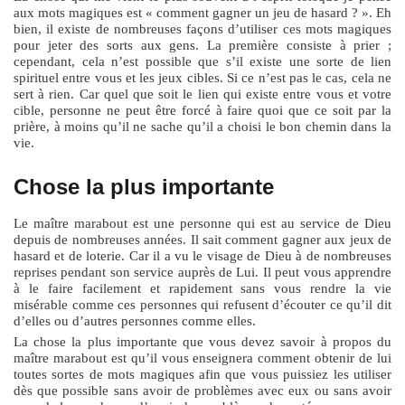
aux mots magiques est « comment gagner un jeu de hasard ? ». Eh
bien, il existe de nombreuses façons d’utiliser ces mots magiques
pour jeter des sorts aux gens. La première consiste à prier ;
cependant, cela n’est possible que s’il existe une sorte de lien
spirituel entre vous et les jeux cibles. Si ce n’est pas le cas, cela ne
sert à rien. Car quel que soit le lien qui existe entre vous et votre
cible, personne ne peut être forcé à faire quoi que ce soit par la
prière, à moins qu’il ne sache qu’il a choisi le bon chemin dans la
vie.
Chose la plus importante
Le maître marabout est une personne qui est au service de Dieu
depuis de nombreuses années. Il sait comment gagner aux jeux de
hasard et de loterie. Car il a vu le visage de Dieu à de nombreuses
reprises pendant son service auprès de Lui. Il peut vous apprendre
à le faire facilement et rapidement sans vous rendre la vie
misérable comme ces personnes qui refusent d’écouter ce qu’il dit
d’elles ou d’autres personnes comme elles.
La chose la plus importante que vous devez savoir à propos du
maître marabout est qu’il vous enseignera comment obtenir de lui
toutes sortes de mots magiques afin que vous puissiez les utiliser
dès que possible sans avoir de problèmes avec eux ou sans avoir