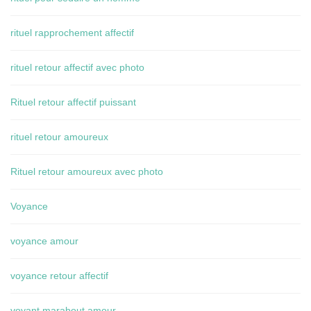
rituel rapprochement affectif
rituel retour affectif avec photo
Rituel retour affectif puissant
rituel retour amoureux
Rituel retour amoureux avec photo
Voyance
voyance amour
voyance retour affectif
voyant marabout amour