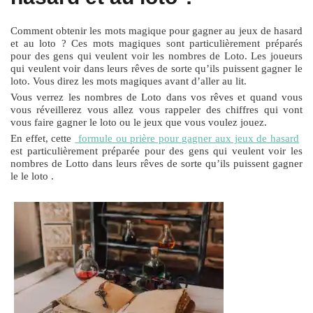
Comment obtenir les mots magique pour gagner au jeux de hasard
et au loto ? Ces mots magiques sont particulièrement préparés
pour des gens qui veulent voir les nombres de Loto. Les joueurs
qui veulent voir dans leurs rêves de sorte qu’ils puissent gagner le
loto. Vous direz les mots magiques avant d’aller au lit.
Vous verrez les nombres de Loto dans vos rêves et quand vous
vous réveillerez vous allez vous rappeler des chiffres qui vont
vous faire gagner le loto ou le jeux que vous voulez jouez.
En effet, cette
formule ou prière pour gagner aux jeux de hasard
est particulièrement préparée pour des gens qui veulent voir les
nombres de Lotto dans leurs rêves de sorte qu’ils puissent gagner
le le loto .