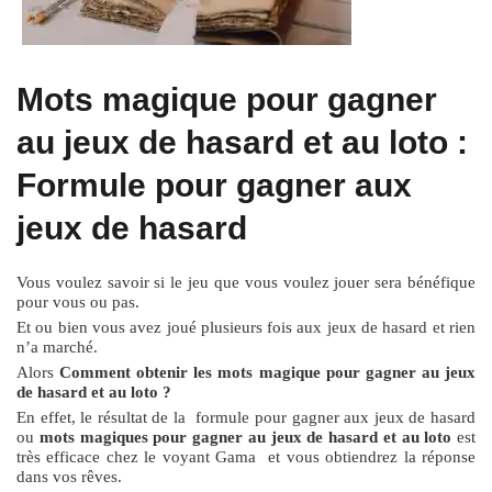
Mots magique pour gagner
au jeux de hasard et au loto :
Formule pour gagner aux
jeux de hasard
Vous voulez savoir si le jeu que vous voulez jouer sera bénéfique
pour vous ou pas.
Et ou bien vous avez joué plusieurs fois aux jeux de hasard et rien
n’a marché.
Alors
Comment obtenir les mots magique pour gagner au jeux
de hasard et au loto ?
En effet, le résultat de la formule pour gagner aux jeux de hasard
ou
mots magiques pour gagner au jeux de hasard et au loto
est
très efficace chez le voyant Gama et vous obtiendrez la réponse
dans vos rêves.