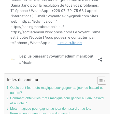
Index du contenu
Quels sont les mots magique pour gagner au jeux de hasard et
au loto?
Comment obtenir les mots magique pour gagner au jeux hasard
et au loto ?
Mots magique pour gagner au jeux de hasard et au loto :
Formule pour gagner aux jeux de hasard