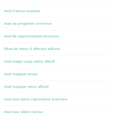
rituel d’amour puissant
rituel de prospérité commerce
rituel de rapprochement amoureux
Rituel de retour d' affection efficace
rituel magie rouge retour affectif
rituel magique amour
rituel magique retour affectif
rituel pour attirer l’abondance financière
rituel pour attirer l’amour