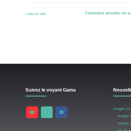
Comment annuler un e
7 JUILLET 2026
Suivez le voyant Gama
Nouvell
magie ro
magie 
retour
rituel 