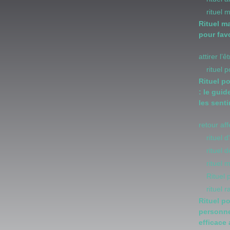
rituel 
Rituel m
pour favo
attirer l’
rituel 
Rituel p
: le guid
les sent
retour af
rituel 
rituel
rituel 
Rituel
rituel 
Rituel p
personne
efficace