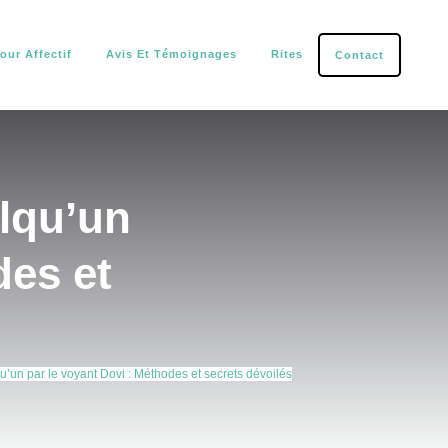
our Affectif
Avis Et Témoignages
Rites
Contact
tection.
elqu’un
des et
u’un par le voyant Dovi : Méthodes et secrets dévoilés