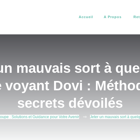
Accueil
A Propos
Ret
africain. Il vous aide à résoudre tous vos problèmes d’amour, de pro
about africain
un mauvais sort à qu
e voyant Dovi : Métho
secrets dévoilés
pe : Solutions et Guidance pour Votre Avenir
Jeter un mauvais sort à quelq