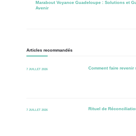
Marabout Voyance Guadeloupe : Solutions et Gu
Avenir
des
articles
Articles recommandés
Comment faire revenir 
7 JUILLET 2026
Rituel de Réconciliat
7 JUILLET 2026