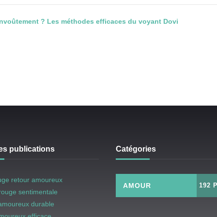
nvoûtement ? Les méthodes efficaces du voyant Dovi
es publications
Catégories
uge retour amoureux
AMOUR
192 
rouge sentimentale
 amoureux durable
amoureux efficace