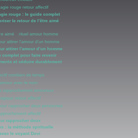
magie rouge retour affectif
agie rouge : le guide complet
riser le retour de l’être aimé
être aimé
rituel amour homme
pour attirer l’amour d’un homme
our attirer l’amour d’un homme
e complet pour faire revenir
iments et séduire durablement
fectif combien de temps
d'amour avec le nom
 de rapprochement amoureux
magique retour affectif
 pour rapprocher deux personnes
rapprochement affectif
our rapprocher deux
s : la méthode spirituelle
 avec le voyant Dovi