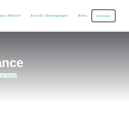
our Affectif
Avis Et Témoignages
Rites
Contact
tection.
ance
 en France