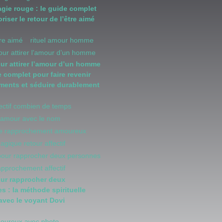
agie rouge : le guide complet
riser le retour de l’être aimé
être aimé
rituel amour homme
pour attirer l’amour d’un homme
our attirer l’amour d’un homme
e complet pour faire revenir
iments et séduire durablement
fectif combien de temps
d'amour avec le nom
 de rapprochement amoureux
magique retour affectif
 pour rapprocher deux personnes
rapprochement affectif
our rapprocher deux
s : la méthode spirituelle
 avec le voyant Dovi
moureux avec photo