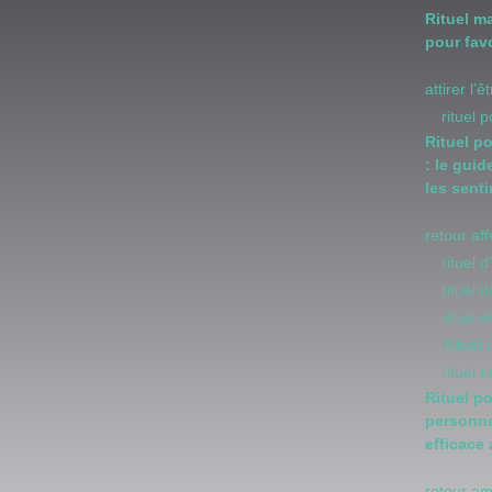
Rituel m
pour favo
attirer l’
rituel 
Rituel p
: le guid
les sent
retour af
rituel 
rituel
rituel 
Rituel
rituel 
Rituel p
personne
efficace
retour a