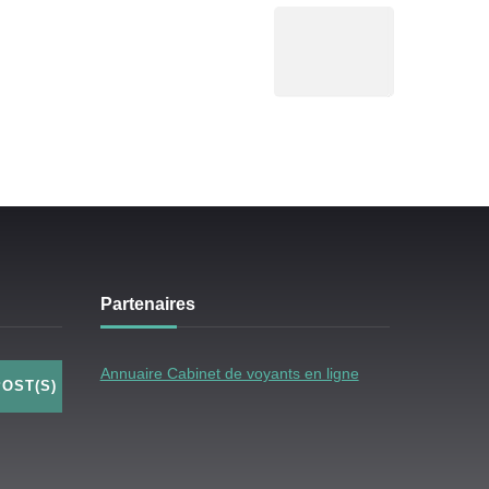
Partenaires
Annuaire Cabinet de voyants en ligne
POST(S)