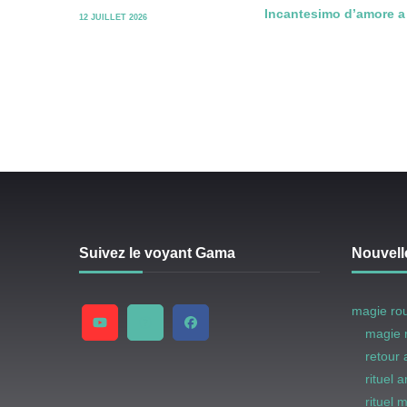
Incantesimo d’amore a d
12 JUILLET 2026
Suivez le voyant Gama
Nouvell
magie ro
magie 
retour
rituel 
rituel 