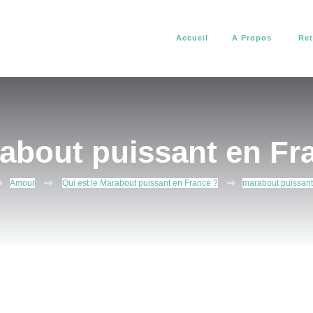
Accueil
A Propos
Ret
africain. Il vous aide à résoudre tous vos problèmes d’amour, de pro
about africain
about puissant en Fr
Amour
Qui est le Marabout puissant en France ?
marabout puissant