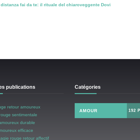
istanza fai da te: il rituale del chiaroveggente Dovi
es publications
Catégories
uge retour amoureux
AMOUR
192 
rouge sentimentale
 amoureux durable
amoureux efficace
magie rouge retour affectif