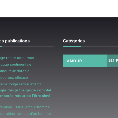
es publications
Catégories
uge retour amoureux
AMOUR
192 
rouge sentimentale
 amoureux durable
amoureux efficace
magie rouge retour affectif
agie rouge : le guide complet
riser le retour de l’être aimé
être aimé
rituel amour homme
pour attirer l’amour d’un homme