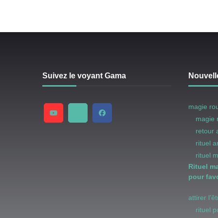
Suivez le voyant Gama
Nouvell
magie ro
magie 
retour
rituel 
rituel 
Rituel m
pour favo
attirer l’
rituel 