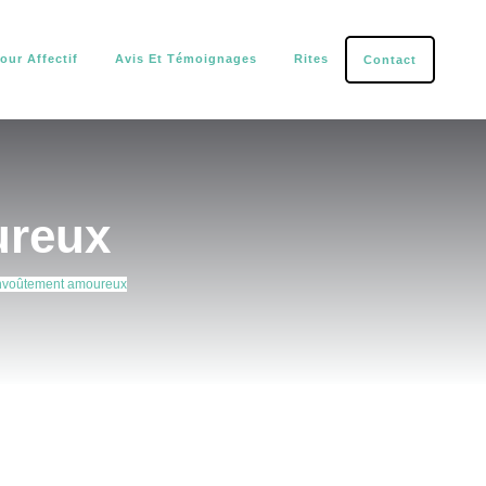
our Affectif
Avis Et Témoignages
Rites
Contact
tection.
ureux
’envoûtement amoureux