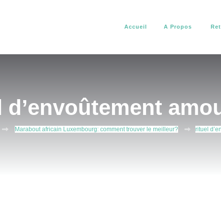
Accueil
A Propos
Ret
africain. Il vous aide à résoudre tous vos problèmes d’amour, de pro
about africain
el d’envoûtement amo
Marabout africain Luxembourg: comment trouver le meilleur?
rituel d