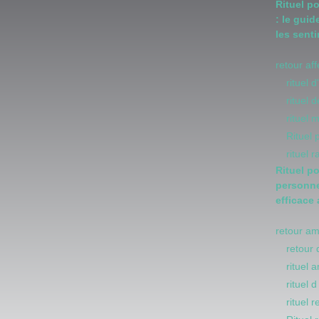
Rituel p
: le guid
les sent
retour af
rituel 
rituel
rituel 
Rituel
rituel 
Rituel p
personne
efficace
retour a
retour 
rituel 
rituel 
rituel 