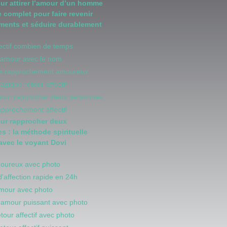
our attirer l’amour d’un homme
e complet pour faire revenir
iments et séduire durablement
fectif combien de temps
d'amour avec le nom
 de rapprochement amoureux
magique retour affectif
 pour rapprocher deux personnes
rapprochement affectif
our rapprocher deux
s : la méthode spirituelle
 avec le voyant Dovi
moureux avec photo
d'affection rapide en 24h
amour avec photo
d amour puissant avec photo
retour affectif avec photo