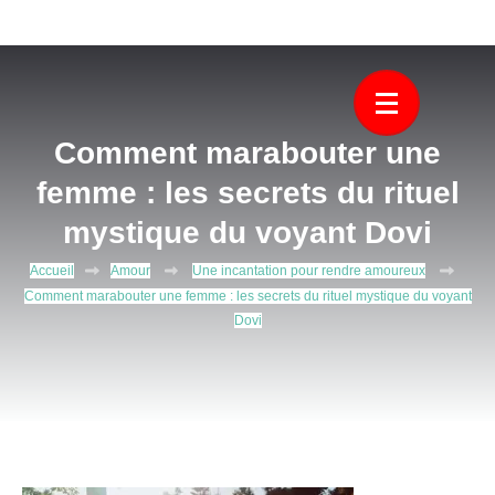
Aller
Découvrez Gama Jano, le plus puissant voyant medium marabout
Le plus puissant voyant medium
au
africain. Il vous aide à résoudre tous vos problèmes d’amour, de
contenu
marabout africain
protection.
(Pressez
Entrée)
Comment marabouter une
femme : les secrets du rituel
mystique du voyant Dovi
Accueil
Amour
Une incantation pour rendre amoureux
Comment marabouter une femme : les secrets du rituel mystique du voyant
Dovi