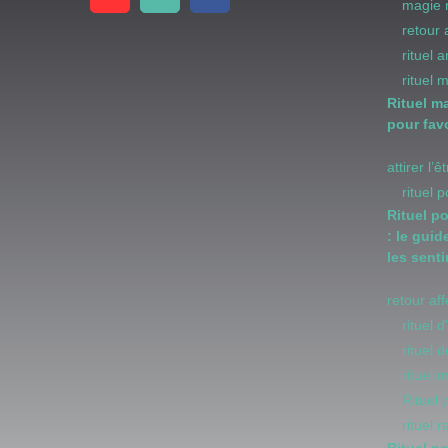
magie 
retour
rituel 
rituel 
Rituel m
pour favo
attirer l’
rituel 
Rituel p
: le guid
les sent
retour af
rituel 
rituel
rituel 
Rituel
rituel 
Rituel p