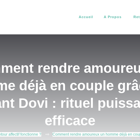
Accueil
A Propos
Ret
africain. Il vous aide à résoudre tous vos problèmes d’amour, de pro
about africain
ment rendre amoureu
e déjà en couple grâ
nt Dovi : rituel puissa
efficace
our affectif fonctionne ?
Comment rendre amoureux un homme déjà en couple g