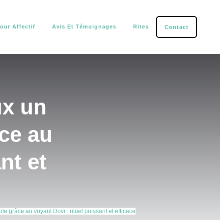
our Affectif
Avis Et Témoignages
Rites
Contact
tection.
x un
ce au
nt et
râce au voyant Dovi : rituel puissant et efficace