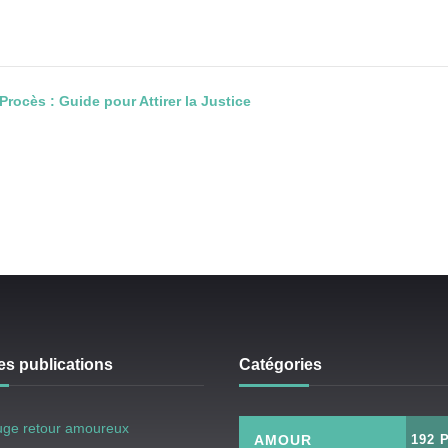
rocès : Guide pour Attirer la Justice
es publications
Catégories
uge retour amoureux
AMOUR
192 