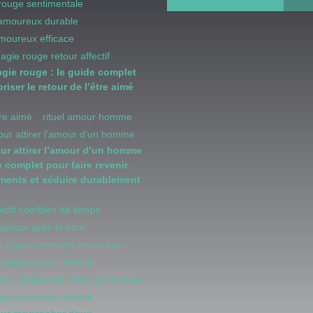
rouge sentimentale
 amoureux durable
amoureux efficace
magie rouge retour affectif
agie rouge : le guide complet
riser le retour de l’être aimé
être aimé
rituel amour homme
pour attirer l’amour d’un homme
our attirer l’amour d’un homme
e complet pour faire revenir
iments et séduire durablement
fectif combien de temps
d'amour avec le nom
 de rapprochement amoureux
magique retour affectif
 pour rapprocher deux personnes
rapprochement affectif
our rapprocher deux