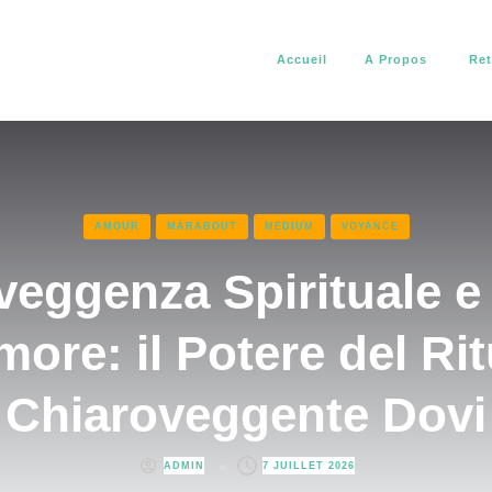
Accueil
A Propos
Ret
africain. Il vous aide à résoudre tous vos problèmes d’amour, de pro
about africain
AMOUR
MARABOUT
MEDIUM
VOYANCE
veggenza Spirituale e 
more: il Potere del Rit
Chiaroveggente Dovi
ADMIN
7 JUILLET 2026