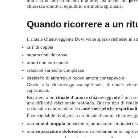
non è solo uno strumento d’amore, ma anche un
perc
chiarezza emotiva, equilibrio e armonia spirituale.
Quando ricorrere a un ri
Il rituale chiaroveggente Dovi viene spesso richiesto in s
crisi di coppia
separazioni dolorose
amori non corrisposti
relazioni karmiche complesse
desiderio di attrarre un nuovo amore consapevole
Grazie alla chiaroveggenza spirituale, il rituale viene
superficiali.
Ricorrere a un
rituale d’amore chiaroveggente
è una sc
una difficoltà relazionale profonda. Questo tipo di ritual
razionali e comprendere le
cause energetiche e spirituali
È consigliabile rivolgersi a un rituale d’amore chiarovegg
una
crisi di coppia
persistente, nonostante i tentativi di 
una
separazione dolorosa
o un allontanamento improv