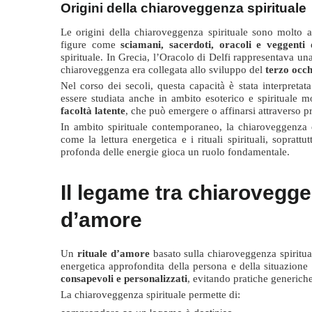
Origini della chiaroveggenza spirituale
Le origini della chiaroveggenza spirituale sono molto ant
figure come
sciamani, sacerdoti, oracoli e veggenti
e
spirituale. In Grecia, l’Oracolo di Delfi rappresentava un
chiaroveggenza era collegata allo sviluppo del
terzo occh
Nel corso dei secoli, questa capacità è stata interpretat
essere studiata anche in ambito esoterico e spirituale 
facoltà latente
, che può emergere o affinarsi attraverso pr
In ambito spirituale contemporaneo, la chiaroveggenza è 
come la lettura energetica e i rituali spirituali, sopratt
profonda delle energie gioca un ruolo fondamentale.
Il legame tra chiaroveggen
d’amore
Un
rituale d’amore
basato sulla chiaroveggenza spiritua
energetica approfondita della persona e della situazione
consapevoli e personalizzati
, evitando pratiche generiche
La chiaroveggenza spirituale permette di: