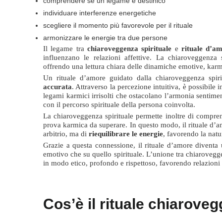
comprendere se un legame è destinico
individuare interferenze energetiche
scegliere il momento più favorevole per il rituale
armonizzare le energie tra due persone
Il legame tra
chiaroveggenza spirituale
e
rituale d’a
influenzano le relazioni affettive. La chiaroveggenza 
offrendo una lettura chiara delle dinamiche emotive, kar
Un rituale d’amore guidato dalla chiaroveggenza spi
accurata
. Attraverso la percezione intuitiva, è possibile 
legami karmici irrisolti che ostacolano l’armonia sentimen
con il percorso spirituale della persona coinvolta.
La chiaroveggenza spirituale permette inoltre di compre
prova karmica da superare. In questo modo, il rituale d’a
arbitrio, ma di
riequilibrare le energie
, favorendo la natu
Grazie a questa connessione, il rituale d’amore diventa u
emotivo che su quello spirituale. L’unione tra chiarovegge
in modo etico, profondo e rispettoso, favorendo relazioni
Cos’è il rituale chiarove