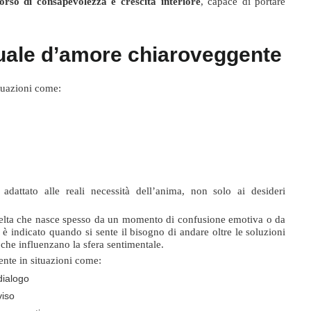
orso di consapevolezza e crescita interiore
, capace di portare
tuale d’amore chiaroveggente
ituazioni come:
 adattato alle reali necessità dell’anima, non solo ai desideri
elta che nasce spesso da un momento di confusione emotiva o da
e è indicato quando si sente il bisogno di andare oltre le soluzioni
che influenzano la sfera sentimentale.
ente in situazioni come:
dialogo
viso