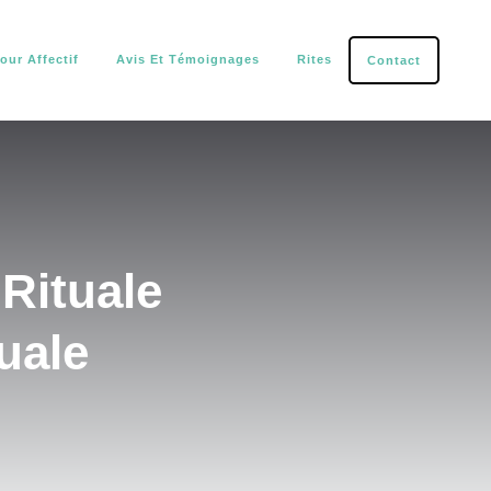
our Affectif
Avis Et Témoignages
Rites
Contact
tection.
Rituale
uale