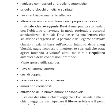
riattivare connessioni energetiche autentiche
sciogliere blocchi emotivi e spirituali
favorire il riavvicinamento affettivo
attrarre un amore in sintonia con il proprio percorso
Il
rituale chiaroveggente Dovi
è una pratica spirituale 
con l’obiettivo di lavorare in modo profondo e personaliz
standardizzati, il rituale Dovi nasce da una
lettura ch
situazione energetica della persona e del legame coinvolt
Questo rituale si basa sull’ascolto intuitivo delle ene
blocchi, paure inconsce o interferenze spirituali che ost
agisce forzando la volontà altrui, ma mira a
riequilibr
autentici e delle connessioni profonde.
Viene spesso utilizzato per:
riavvicinamenti amorosi
crisi di coppia
relazioni karmiche complesse
amori non corrisposti
attrazione di un nuovo amore consapevole
Il valore del rituale chiaroveggente Dovi risiede nella s
chiaroveggenza per rispettare il
libero arbitrio
e il perco