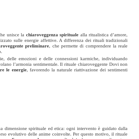
che unisce la
chiaroveggenza spirituale
alla ritualistica d’amore,
zato sulle energie affettive. A differenza dei rituali tradizionali
iaroveggente preliminare
, che permette di comprendere la reale
o.
rgie, delle emozioni e delle connessioni karmiche, individuando
acolano l’armonia sentimentale. Il rituale chiaroveggente Dovi non
are le energie
, favorendo la naturale riattivazione dei sentimenti
ua dimensione spirituale ed etica: ogni intervento è guidato dalla
rso evolutivo delle anime coinvolte. Per questo motivo, il rituale