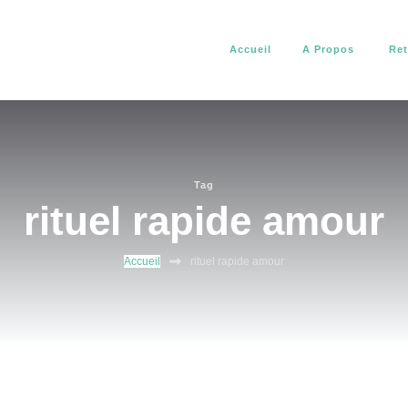
Accueil
A Propos
Ret
africain. Il vous aide à résoudre tous vos problèmes d’amour, de pro
about africain
Tag
rituel rapide amour
Accueil
rituel rapide amour