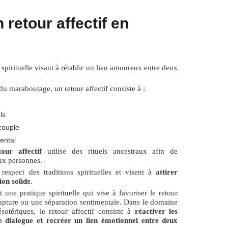
 retour affectif en
spirituelle visant à rétablir un lien amoureux entre deux
u maraboutage, un retour affectif consiste à :
ls
couple
ental
ur affectif
utilise des rituels ancestraux afin de
ux personnes.
 respect des traditions spirituelles et visent à
attirer
ion solide
.
 une pratique spirituelle qui vise à favoriser le retour
upture ou une séparation sentimentale. Dans le domaine
sotériques, le retour affectif consiste à
réactiver les
e dialogue et recréer un lien émotionnel entre deux