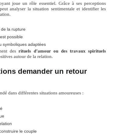
yant joue un rôle essentiel. Grâce à ses perceptions
peut analyser la situation sentimentale et identifier les
ation.
de la rupture
est possible
s ou symboliques adaptées
ement des
rituels d’amour ou des travaux spirituels
sitives autour de la relation.
tions demander un retour
andé dans différentes situations amoureuses :
né
ue
elation
construire le couple