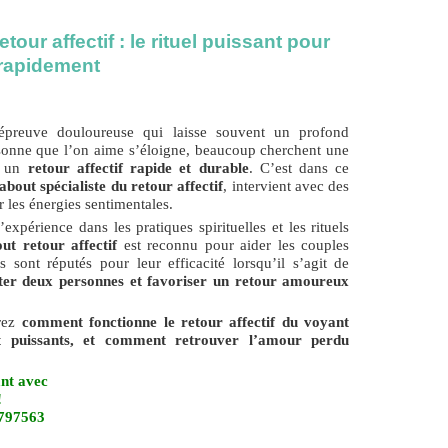
our affectif : le rituel puissant pour
é rapidement
épreuve douloureuse qui laisse souvent un profond
rsonne que l’on aime s’éloigne, beaucoup cherchent une
r un
retour affectif rapide et durable
. C’est dans ce
bout spécialiste du retour affectif
, intervient avec des
r les énergies sentimentales.
périence dans les pratiques spirituelles et les rituels
t retour affectif
est reconnu pour aider les couples
s sont réputés pour leur efficacité lorsqu’il s’agit de
cter deux personnes et favoriser un retour amoureux
vrez
comment fonctionne le retour affectif du voyant
nt puissants, et comment retrouver l’amour perdu
nt avec
!
7797563