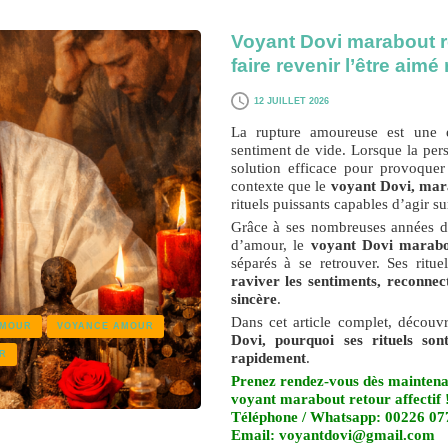
Voyant Dovi marabout ret
faire revenir l’être aim
12 JUILLET 2026
La rupture amoureuse est une 
sentiment de vide. Lorsque la pe
solution efficace pour provoque
contexte que le
voyant Dovi, mara
rituels puissants capables d’agir su
Grâce à ses nombreuses années d’ex
d’amour, le
voyant Dovi marabou
séparés à se retrouver. Ses rituel
raviver les sentiments, reconne
sincère
.
Dans cet article complet, décou
AMOUR
VOYANCE AMOUR
Dovi, pourquoi ses rituels so
rapidement
.
R
Prenez rendez-vous dès maintena
voyant marabout retour affectif 
Téléphone / Whatsapp: 00226 0
Email: voyantdovi@gmail.com