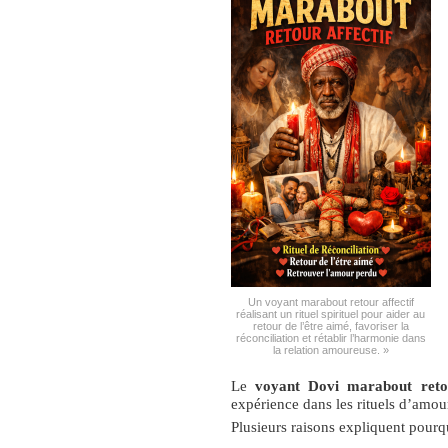
Un voyant marabout retour affectif
réalisant un rituel spirituel pour aider au
retour de l’être aimé, favoriser la
réconciliation et rétablir l’harmonie dans
la relation amoureuse. »
Le
voyant Dovi marabout retou
expérience dans les rituels d’amou
Plusieurs raisons expliquent pourq