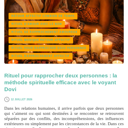
RETOUR AFFECTIF COMBIEN DE TEMPS
RITUEL D'AMOUR AVEC LE NOM
RITUEL DE RAPPROCHEMENT AMOUREUX
RITUEL MAGIQUE RETOUR AFFECTIF
RITUEL POUR RAPPROCHER DEUX PERSONNES
RITUEL RAPPROCHEMENT AFFECTIF
Rituel pour rapprocher deux personnes : la
méthode spirituelle efficace avec le voyant
Dovi
12 JUILLET 2026
Dans les relations humaines, il arrive parfois que deux personnes
qui s’aiment ou qui sont destinées à se rencontrer se retrouvent
séparées par des conflits, des incompréhensions, des influences
extérieures ou simplement par les circonstances de la vie. Dans ces