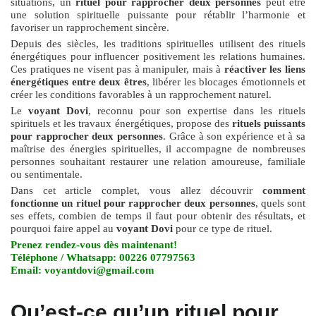
situations, un
rituel pour rapprocher deux personnes
peut être
une solution spirituelle puissante pour rétablir l’harmonie et
favoriser un rapprochement sincère.
Depuis des siècles, les traditions spirituelles utilisent des rituels
énergétiques pour influencer positivement les relations humaines.
Ces pratiques ne visent pas à manipuler, mais à
réactiver les liens
énergétiques entre deux êtres
, libérer les blocages émotionnels et
créer les conditions favorables à un rapprochement naturel.
Le
voyant Dovi
, reconnu pour son expertise dans les rituels
spirituels et les travaux énergétiques, propose des
rituels puissants
pour rapprocher deux personnes
. Grâce à son expérience et à sa
maîtrise des énergies spirituelles, il accompagne de nombreuses
personnes souhaitant restaurer une relation amoureuse, familiale
ou sentimentale.
Dans cet article complet, vous allez découvrir
comment
fonctionne un rituel pour rapprocher deux personnes
, quels sont
ses effets, combien de temps il faut pour obtenir des résultats, et
pourquoi faire appel au
voyant Dovi
pour ce type de rituel.
Prenez rendez-vous dès maintenant!
Téléphone / Whatsapp: 00226 07797563
Email: voyantdovi@gmail.com
Qu’est-ce qu’un rituel pour