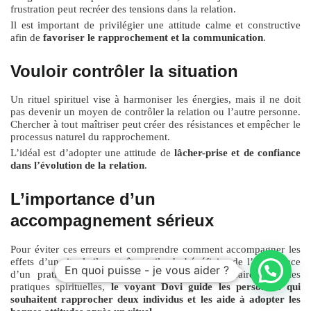
frustration peut recréer des tensions dans la relation.
Il est important de privilégier une attitude calme et constructive
afin de
favoriser le rapprochement et la communication
.
Vouloir contrôler la situation
Un rituel spirituel vise à harmoniser les énergies, mais il ne doit
pas devenir un moyen de contrôler la relation ou l’autre personne.
Chercher à tout maîtriser peut créer des résistances et empêcher le
processus naturel du rapprochement.
L’idéal est d’adopter une attitude de
lâcher-prise et de confiance
dans l’évolution de la relation
.
L’importance d’un
accompagnement sérieux
Pour éviter ces erreurs et comprendre comment accompagner les
effets d’un rituel, il peut être utile de bénéficier de l’expérience
En quoi puisse - je vous aider ?
d’un praticien compétent. Grâce à son savoir-faire dans les
pratiques spirituelles,
le voyant Dovi guide les personnes qui
souhaitent rapprocher deux individus et les aide à adopter les