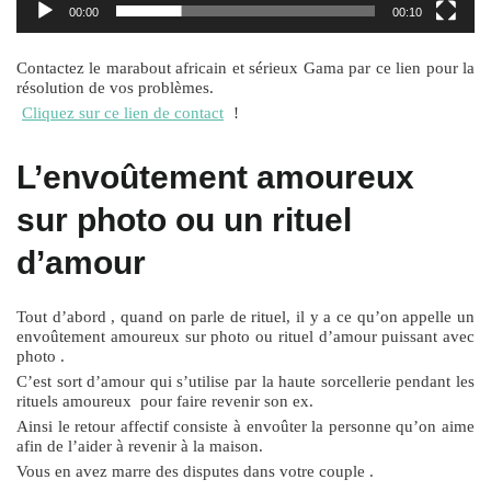
i
00:00
00:10
d
é
Contactez le marabout africain et sérieux Gama par ce lien pour la
résolution de vos problèmes.
o
Cliquez sur ce lien de contact
!
L’envoûtement amoureux
sur photo ou un rituel
d’amour
Tout d’abord , quand on parle de rituel, il y a ce qu’on appelle un
envoûtement amoureux sur photo ou rituel d’amour puissant avec
photo .
C’est sort d’amour qui s’utilise par la haute sorcellerie pendant les
rituels amoureux pour faire revenir son ex.
Ainsi le retour affectif consiste à envoûter la personne qu’on aime
afin de l’aider à revenir à la maison.
Vous en avez marre des disputes dans votre couple .