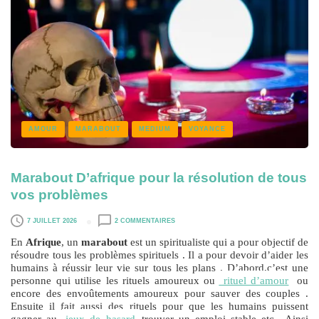
AMOUR
MARABOUT
MEDIUM
VOYANCE
Marabout D’afrique pour la résolution de tous
vos problèmes
7 JUILLET 2026
2 COMMENTAIRES
En
Afrique
, un
marabout
est un spiritualiste qui a pour objectif de
résoudre tous les problèmes spirituels . Il a pour devoir d’aider les
humains à réussir leur vie sur tous les plans . D’abord,c’est une
personne qui utilise les rituels amoureux ou
rituel d’amour
ou
encore des envoûtements amoureux pour sauver des couples .
Ensuite il fait aussi des rituels pour que les humains puissent
gagner au
jeux de hasard
,trouver un emploi stable etc…Ainsi