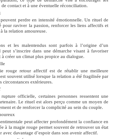
 de contact et à une éventuelle réconciliation.
x
 peuvent perdre en intensité émotionnelle. Un rituel de
pour raviver la passion, renforcer les liens affectifs et
 la relation amoureuse.
ons et les malentendus sont parfois à l’origine d’un
l peut s’inscrire dans une démarche visant à favoriser
à créer un climat plus propice au dialogue.
lle
ie rouge retour affectif
est de rétablir une meilleure
t souvent utilisé lorsque la relation a été fragilisée par
s circonstances extérieures.
f
upture officielle, certaines personnes ressentent une
artenaire. Le rituel est alors perçu comme un moyen de
ment et de renforcer la complicité au sein du couple.
amoureux
entimentale peut affecter profondément la confiance en
iée à la magie rouge permet souvent de retrouver un état
ter avec davantage d’espoir dans son avenir affectif.