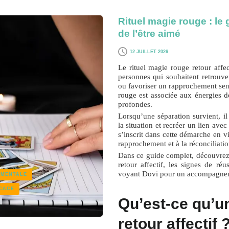
Rituel magie rouge : le 
de l’être aimé
12 JUILLET 2026
Le
rituel magie rouge retour affec
personnes qui souhaitent retrouve
ou favoriser un rapprochement sent
rouge est associée aux énergies de
profondes.
Lorsqu’une séparation survient, i
la situation et recréer un lien av
s’inscrit dans cette démarche en v
rapprochement et à la réconciliati
Dans ce guide complet, découvrez
retour affectif, les signes de réu
voyant Dovi pour un accompagnem
IMENTALE
CACE
Qu’est-ce qu’un
retour affectif 