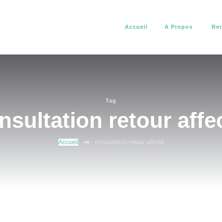
Accueil
A Propos
Ret
africain. Il vous aide à résoudre tous vos problèmes d’amour, de pro
about africain
Tag
nsultation retour affec
Accueil
consultation retour affectif