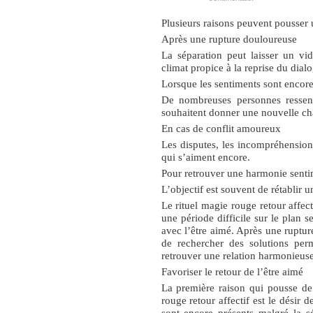
Plusieurs raisons peuvent pousser u
Après une rupture douloureuse
La séparation peut laisser un vi
climat propice à la reprise du dial
Lorsque les sentiments sont encore
De nombreuses personnes ressent
souhaitent donner une nouvelle cha
En cas de conflit amoureux
Les disputes, les incompréhensio
qui s’aiment encore.
Pour retrouver une harmonie senti
L’objectif est souvent de rétablir u
Le
rituel magie rouge retour affect
une période difficile sur le plan 
avec l’être aimé. Après une ruptur
de rechercher des solutions per
retrouver une relation harmonieuse
Favoriser le retour de l’être aimé
La première raison qui pousse d
rouge retour affectif
est le désir d
sont encore présents malgré la s