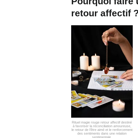
Pourquoi faire 
retour affectif 
Rituel magie rouge retour affectif destiné
à favoriser la réconciliation amoureuse,
le retour de l’être aimé et le renforcement
des sentiments dans une relation
sentimentale.