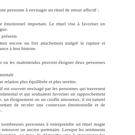
ne personne à envisager un rituel de retour affectif :
de émotionnel important. Le rituel vise à favoriser un
ogue.
 présents
ent encore un fort attachement malgré la rupture et
nce à leur histoire.
ns ou les malentendus peuvent éloigner deux personnes
mentale
ne relation plus équilibrée et plus sereine.
if
est souvent envisagé par les personnes qui traversent
sentimental et qui souhaitent favoriser un rapprochement
e, un éloignement ou un conflit amoureux, il est naturel
mettant de recréer une connexion émotionnelle et de
.
e nombreuses personnes à entreprendre un
rituel magie
e retrouver un ancien partenaire. Lorsque les sentiments
éparation, ce type de démarche vise à encourager les