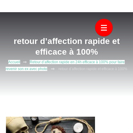
Aller
Découvrez Gama Jano, le plus puissant voyant medium marabout
Le plus puissant voyant medium
au
africain. Il vous aide à résoudre tous vos problèmes d’amour, de
contenu
marabout africain
protection.
(Pressez
Entrée)
retour d’affection rapide et
efficace à 100%
Accueil
Retour d’affection rapide en 24h efficace à 100% pour faire
revenir son ex avec photo
retour d’affection rapide et efficace à 100%